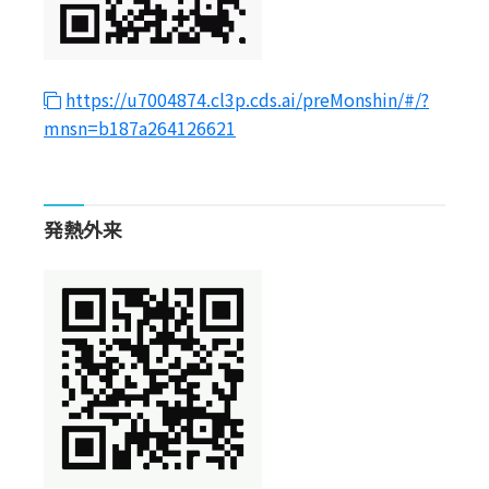
https://u7004874.cl3p.cds.ai/preMonshin/#/?
mnsn=b187a264126621
発熱外来