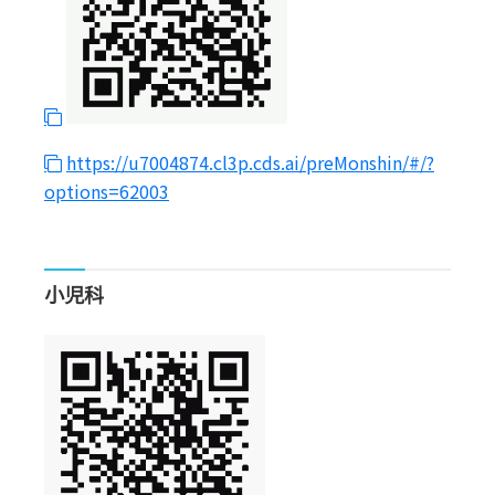
https://u7004874.cl3p.cds.ai/preMonshin/#/?
options=62003
小児科