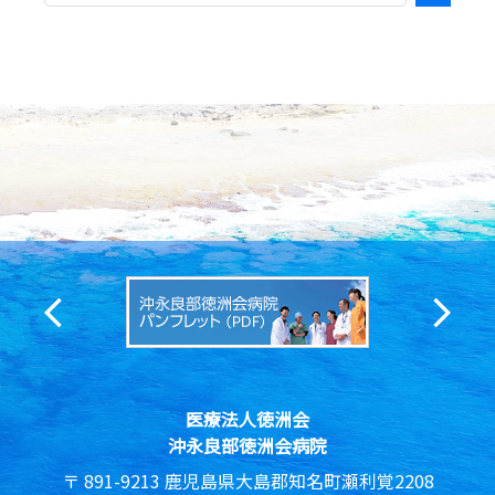
医療法人徳洲会
沖永良部徳洲会病院
891-9213
鹿児島県大島郡知名町瀬利覚2208