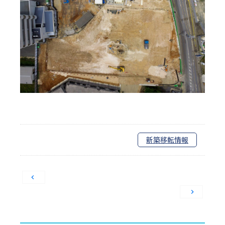
新築移転情報
投
稿
ナ
ビ